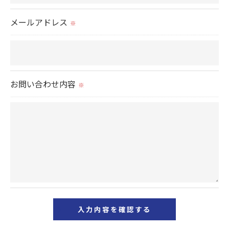
置をとり、適切な監督を行います。
メールアドレス
※
＜個人情報の安全管理＞
当社では、個人情報の漏洩等がなされないよう、適
切に安全管理対策を実施します。
お問い合わせ内容
※
＜個人情報を与えなかった場合に生じる結果＞
必要な情報を頂けない場合は、それに対応した当社
のサービスをご提供できない場合がございますので
予めご了承ください。
＜個人情報の開示･訂正・削除･利用停止の手続につ
いて＞
当社では、お客様の個人情報の開示･訂正･削除・利