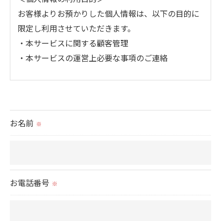
お客様よりお預かりした個人情報は、以下の目的に
限定し利用させていただきます。
・本サービスに関する顧客管理
・本サービスの運営上必要な事項のご連絡
＜個人情報の提供について＞
当社ではお客様の同意を得た場合または法令に定め
られた場合を除き、
お名前
※
取得した個人情報を第三者に提供することはいたし
ません。
＜個人情報の委託について＞
お電話番号
※
当社では、利用目的の達成に必要な範囲において、
個人情報を外部に委託する場合があります。
これらの委託先に対しては個人情報保護契約等の措